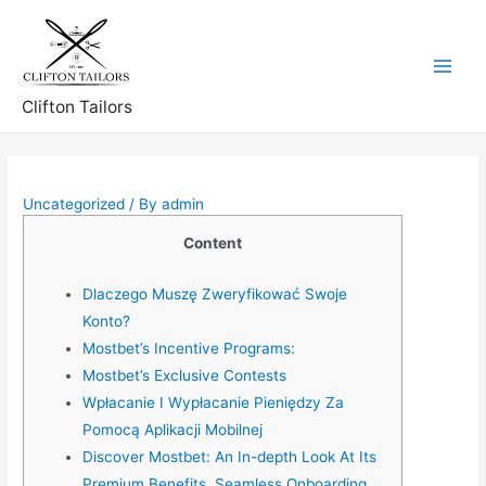
Skip
to
content
Main
Clifton Tailors
Menu
Uncategorized
/ By
admin
Content
Dlaczego Muszę Zweryfikować Swoje
Konto?
Mostbet’s Incentive Programs:
Mostbet’s Exclusive Contests
Wpłacanie I Wypłacanie Pieniędzy Za
Pomocą Aplikacji Mobilnej
Discover Mostbet: An In-depth Look At Its
Premium Benefits, Seamless Onboarding,