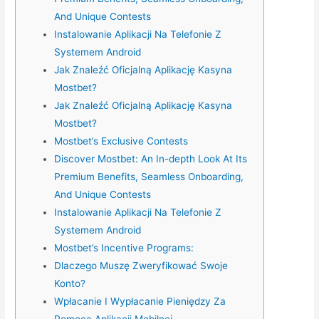
And Unique Contests
Instalowanie Aplikacji Na Telefonie Z
Systemem Android
Jak Znaleźć Oficjalną Aplikację Kasyna
Mostbet?
Jak Znaleźć Oficjalną Aplikację Kasyna
Mostbet?
Mostbet’s Exclusive Contests
Discover Mostbet: An In-depth Look At Its
Premium Benefits, Seamless Onboarding,
And Unique Contests
Instalowanie Aplikacji Na Telefonie Z
Systemem Android
Mostbet’s Incentive Programs:
Dlaczego Muszę Zweryfikować Swoje
Konto?
Wpłacanie I Wypłacanie Pieniędzy Za
Pomocą Aplikacji Mobilnej