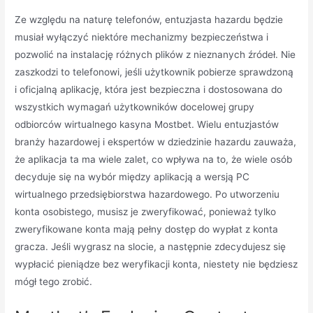
Ze względu na naturę telefonów, entuzjasta hazardu będzie
musiał wyłączyć niektóre mechanizmy bezpieczeństwa i
pozwolić na instalację różnych plików z nieznanych źródeł. Nie
zaszkodzi to telefonowi, jeśli użytkownik pobierze sprawdzoną
i oficjalną aplikację, która jest bezpieczna i dostosowana do
wszystkich wymagań użytkowników docelowej grupy
odbiorców wirtualnego kasyna Mostbet. Wielu entuzjastów
branży hazardowej i ekspertów w dziedzinie hazardu zauważa,
że aplikacja ta ma wiele zalet, co wpływa na to, że wiele osób
decyduje się na wybór między aplikacją a wersją PC
wirtualnego przedsiębiorstwa hazardowego. Po utworzeniu
konta osobistego, musisz je zweryfikować, ponieważ tylko
zweryfikowane konta mają pełny dostęp do wypłat z konta
gracza. Jeśli wygrasz na slocie, a następnie zdecydujesz się
wypłacić pieniądze bez weryfikacji konta, niestety nie będziesz
mógł tego zrobić.