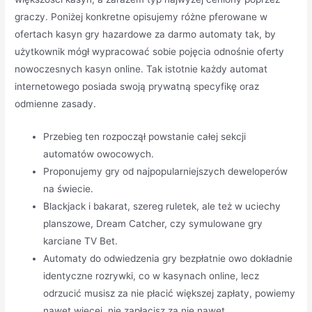
graczy. Poniżej konkretne opisujemy różne pferowane w
ofertach kasyn gry hazardowe za darmo automaty tak, by
użytkownik mógł wypracować sobie pojęcia odnośnie oferty
nowoczesnych kasyn online. Tak istotnie każdy automat
internetowego posiada swoją prywatną specyfikę oraz
odmienne zasady.
Przebieg ten rozpoczął powstanie całej sekcji
automatów owocowych.
Proponujemy gry od najpopularniejszych deweloperów
na świecie.
Blackjack i bakarat, szereg ruletek, ale też w uciechy
planszowe, Dream Catcher, czy symulowane gry
karciane TV Bet.
Automaty do odwiedzenia gry bezpłatnie owo dokładnie
identyczne rozrywki, co w kasynach online, lecz
odrzucić musisz za nie płacić większej zapłaty, powiemy
nawet więcej, nie zapłacisz za nie nawet