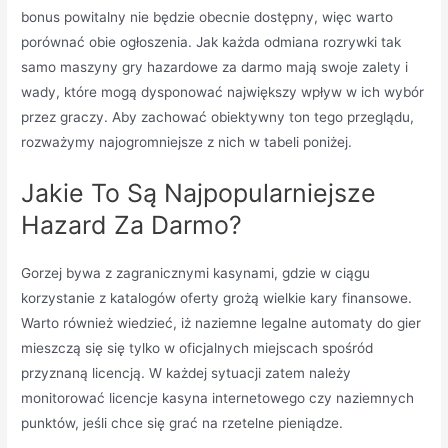
bonus powitalny nie będzie obecnie dostępny, więc warto
porównać obie ogłoszenia. Jak każda odmiana rozrywki tak
samo maszyny gry hazardowe za darmo mają swoje zalety i
wady, które mogą dysponować największy wpływ w ich wybór
przez graczy. Aby zachować obiektywny ton tego przeglądu,
rozważymy najogromniejsze z nich w tabeli poniżej.
Jakie To Są Najpopularniejsze
Hazard Za Darmo?
Gorzej bywa z zagranicznymi kasynami, gdzie w ciągu
korzystanie z katalogów oferty grożą wielkie kary finansowe.
Warto również wiedzieć, iż naziemne legalne automaty do gier
mieszczą się się tylko w oficjalnych miejscach spośród
przyznaną licencją. W każdej sytuacji zatem należy
monitorować licencje kasyna internetowego czy naziemnych
punktów, jeśli chce się grać na rzetelne pieniądze.