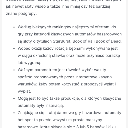
jak nawet sloty wideo a także inne mniej czy też bardziej
znane podgrupy.
Według bieżących rankingów najlepszymi ofertami do
gry przy kategorii klasycznych automatów hazardowych
są sloty o tytułach StarBurst, Book of Ra i Book of Dead.
Wobec okazji każdy rotacja bębnami wykonywana jest
w ciągu określoną stawkę oraz może przynieść porażkę
lub wygraną.
Ważnym parametrem jest również wybór waluty
spośród proponowanych przez internetowe kasyno
warunków, żeby potem korzystać z propozycji wpłat i
wypłat.
Mogą jest to być także produkcje, dla których klasyczne
automaty były inspiracją.
Znajdujące się i tutaj darmowe gry hazardowe automaty
hot spot to przede wszystkim proste maszyny
hazardowe, które składają się z 3 lub 5 bębnów i kilku