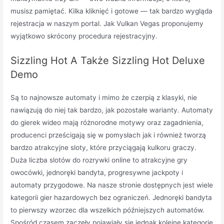
musisz pamiętać. Kilka kliknięć i gotowe — tak bardzo wygląda
rejestracja w naszym portal. Jak Vulkan Vegas proponujemy
wyjątkowo skrócony procedura rejestracyjny.
Sizzling Hot A Także Sizzling Hot Deluxe
Demo
Są to najnowsze automaty i mimo że czerpią z klasyki, nie
nawiązują do niej tak bardzo, jak pozostałe warianty. Automaty
do gierek wideo mają różnorodne motywy oraz zagadnienia,
producenci prześcigają się w pomysłach jak i również tworzą
bardzo atrakcyjne sloty, które przyciągają kulkoru graczy.
Duża liczba slotów do rozrywki online to atrakcyjne gry
owocówki, jednoręki bandyta, progresywne jackpoty i
automaty przygodowe. Na nasze stronie dostępnych jest wiele
kategorii gier hazardowych bez ograniczeń. Jednoręki bandyta
to pierwszy wzorzec dla wszelkich późniejszych automatów.
Spośród czasem zaczęły pojawiały się jednak kolejne kategorie