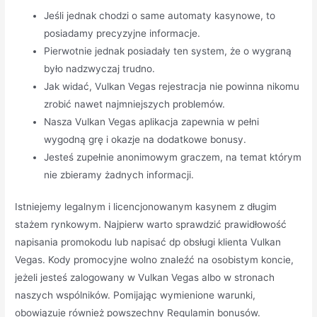
Jeśli jednak chodzi o same automaty kasynowe, to
posiadamy precyzyjne informacje.
Pierwotnie jednak posiadały ten system, że o wygraną
było nadzwyczaj trudno.
Jak widać, Vulkan Vegas rejestracja nie powinna nikomu
zrobić nawet najmniejszych problemów.
Nasza Vulkan Vegas aplikacja zapewnia w pełni
wygodną grę i okazje na dodatkowe bonusy.
Jesteś zupełnie anonimowym graczem, na temat którym
nie zbieramy żadnych informacji.
Istniejemy legalnym i licencjonowanym kasynem z długim
stażem rynkowym. Najpierw warto sprawdzić prawidłowość
napisania promokodu lub napisać dp obsługi klienta Vulkan
Vegas. Kody promocyjne wolno znaleźć na osobistym koncie,
jeżeli jesteś zalogowany w Vulkan Vegas albo w stronach
naszych wspólników. Pomijając wymienione warunki,
obowiązuje również powszechny Regulamin bonusów.