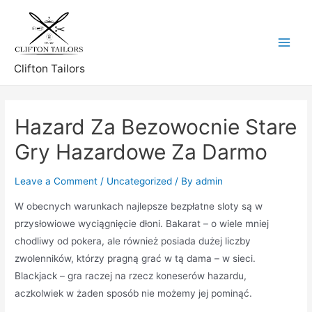
Skip
to
content
Main
Clifton Tailors
Menu
Hazard Za Bezowocnie Stare
Gry Hazardowe Za Darmo
Leave a Comment
/
Uncategorized
/ By
admin
W obecnych warunkach najlepsze bezpłatne sloty są w
przysłowiowe wyciągnięcie dłoni. Bakarat – o wiele mniej
chodliwy od pokera, ale również posiada dużej liczby
zwolenników, którzy pragną grać w tą dama – w sieci.
Blackjack – gra raczej na rzecz koneserów hazardu,
aczkolwiek w żaden sposób nie możemy jej pominąć.