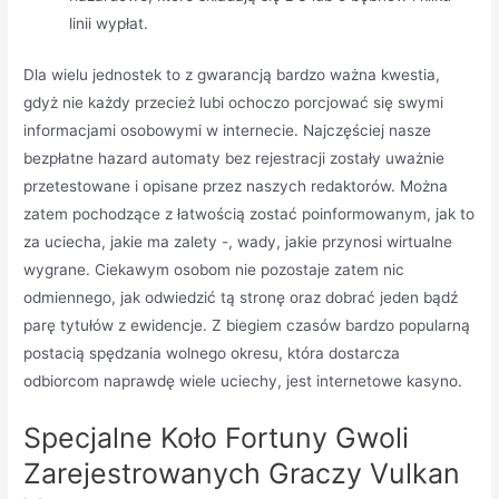
linii wypłat.
Dla wielu jednostek to z gwarancją bardzo ważna kwestia,
gdyż nie każdy przecież lubi ochoczo porcjować się swymi
informacjami osobowymi w internecie. Najczęściej nasze
bezpłatne hazard automaty bez rejestracji zostały uważnie
przetestowane i opisane przez naszych redaktorów. Można
zatem pochodzące z łatwością zostać poinformowanym, jak to
za uciecha, jakie ma zalety -, wady, jakie przynosi wirtualne
wygrane. Ciekawym osobom nie pozostaje zatem nic
odmiennego, jak odwiedzić tą stronę oraz dobrać jeden bądź
parę tytułów z ewidencje. Z biegiem czasów bardzo popularną
postacią spędzania wolnego okresu, która dostarcza
odbiorcom naprawdę wiele uciechy, jest internetowe kasyno.
Specjalne Koło Fortuny Gwoli
Zarejestrowanych Graczy Vulkan