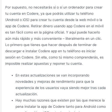
Por supuesto, no necesitarás sí o sí un ordenador para crear
tu cuenta en Codere, ya que podrás utilizar tu teléfono
(Android o iOS) para crear tu cuenta desde la web móvil o la
app de Codere. Retirar dinero usando app Codere en el móvil
es tan fácil como en la página oficial. Y aquí puede hacerlo
aún más rápido y más conveniente – literalmente en un clic.
Lo primero que tienes que hacer después de terminar de
descargar e instalar Codere app en tu teléfono es iniciar
sesión en Codere. Sin ella, como tú mismo comprenderás, es
imposible realizar apuestas y reponer tu cuenta.
En estas actualizaciones se van incorporando
novedades y mejoras de rendimiento para que la
experiencia de los usuarios vaya siendo mejor tras cada
actualización.
Hay muchas razones que existen por las que merece la
pena instalar la app de Codere tanto para Android como