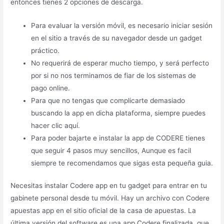
entonces tienes 2 opciones de descarga.
Para evaluar la versión móvil, es necesario iniciar sesión
en el sitio a través de su navegador desde un gadget
práctico.
No requerirá de esperar mucho tiempo, y será perfecto
por si no nos terminamos de fiar de los sistemas de
pago online.
Para que no tengas que complicarte demasiado
buscando la app en dicha plataforma, siempre puedes
hacer clic aquí.
Para poder bajarte e instalar la app de CODERE tienes
que seguir 4 pasos muy sencillos, Aunque es facil
siempre te recomendamos que sigas esta pequeña guia.
Necesitas instalar Codere app en tu gadget para entrar en tu
gabinete personal desde tu móvil. Hay un archivo con Codere
apuestas app en el sitio oficial de la casa de apuestas. La
última versión del software es una app Codere finalizada, que