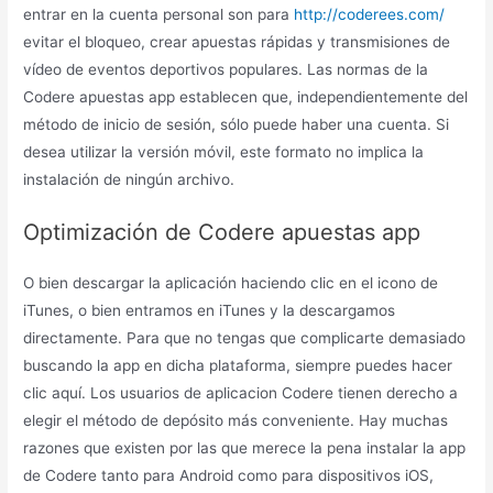
entrar en la cuenta personal son para
http://coderees.com/
evitar el bloqueo, crear apuestas rápidas y transmisiones de
vídeo de eventos deportivos populares. Las normas de la
Codere apuestas app establecen que, independientemente del
método de inicio de sesión, sólo puede haber una cuenta. Si
desea utilizar la versión móvil, este formato no implica la
instalación de ningún archivo.
Optimización de Codere apuestas app
O bien descargar la aplicación haciendo clic en el icono de
iTunes, o bien entramos en iTunes y la descargamos
directamente. Para que no tengas que complicarte demasiado
buscando la app en dicha plataforma, siempre puedes hacer
clic aquí. Los usuarios de aplicacion Codere tienen derecho a
elegir el método de depósito más conveniente. Hay muchas
razones que existen por las que merece la pena instalar la app
de Codere tanto para Android como para dispositivos iOS,