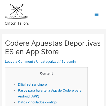
Skip
to
content
Main
Clifton Tailors
Menu
‎Codere Apuestas Deportivas
ES en App Store
Leave a Comment
/
Uncategorized
/ By
admin
Content
Difícil retirar dinero
Pasos para bajarte la App de Codere para
Android (APK)
Datos vinculados contigo