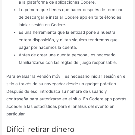
a la plataforma de aplicaciones Codere.
Lo primero que tienes que hacer después de terminar
de descargar e instalar Codere app en tu teléfono es
iniciar sesión en Codere.
Es una herramienta que la entidad pone a nuestra
entera disposición, y ni tan siquiera tendremos que
pagar por hacernos la cuenta.
Antes de crear una cuenta personal, es necesario
familiarizarse con las reglas del juego responsable.
Para evaluar la versión móvil, es necesario iniciar sesión en el
sitio a través de su navegador desde un gadget práctico.
Después de eso, introduzca su nombre de usuario y
contraseña para autorizarse en el sitio. En Codere app podrás
acceder a las estadísticas para el análisis del evento en
particular.
Difícil retirar dinero