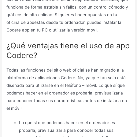
funciona de forma estable sin fallos, con un control cómodo y
gráficos de alta calidad. Si quieres hacer apuestas en tu
oficina de apuestas desde tu ordenador, puedes instalar la
Codere app en tu PC o utilizar la versión móvil.
¿Qué ventajas tiene el uso de app
Codere?
Todas las funciones del sitio web oficial se han migrado a la
plataforma de aplicaciones Codere. No, ya que tan solo está
diseñada para utilizarse en el teléfono – móvil. Lo que sí que
podemos hacer en el ordenador es probarla, previsualizarla
para conocer todas sus características antes de instalarla en
el móvil.
Lo que sí que podemos hacer en el ordenador es
probarla, previsualizarla para conocer todas sus