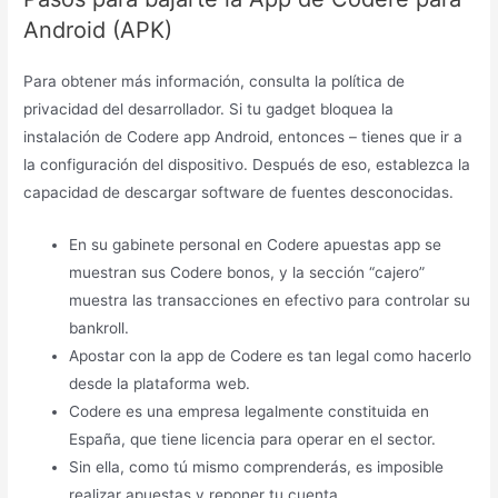
Android (APK)
Para obtener más información, consulta la política de
privacidad del desarrollador. Si tu gadget bloquea la
instalación de Codere app Android, entonces – tienes que ir a
la configuración del dispositivo. Después de eso, establezca la
capacidad de descargar software de fuentes desconocidas.
En su gabinete personal en Codere apuestas app se
muestran sus Codere bonos, y la sección “cajero”
muestra las transacciones en efectivo para controlar su
bankroll.
Apostar con la app de Codere es tan legal como hacerlo
desde la plataforma web.
Codere es una empresa legalmente constituida en
España, que tiene licencia para operar en el sector.
Sin ella, como tú mismo comprenderás, es imposible
realizar apuestas y reponer tu cuenta.