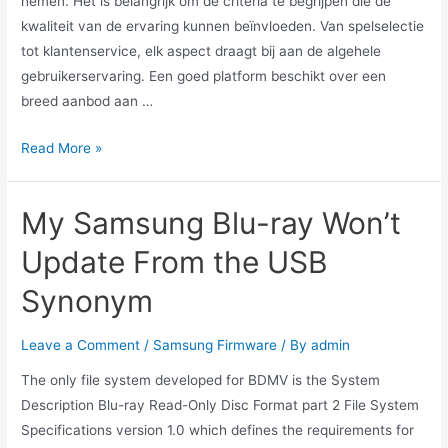
nemen. Het is belangrijk om de criteria te begrijpen die de
kwaliteit van de ervaring kunnen beïnvloeden. Van spelselectie
tot klantenservice, elk aspect draagt bij aan de algehele
gebruikerservaring. Een goed platform beschikt over een
breed aanbod aan …
Vergelijk
Read More »
Casino’s
Zonder
My Samsung Blu-ray Won’t
CRUKS
en
Update From the USB
Hun
Synonym
Impact
op
Leave a Comment
/
Samsung Firmware
/ By
admin
Spelers
en
The only file system developed for BDMV is the System
Beleving
Description Blu-ray Read-Only Disc Format part 2 File System
Specifications version 1.0 which defines the requirements for