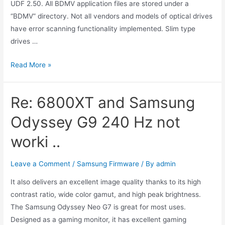
UDF 2.50. All BDMV application files are stored under a
“BDMV” directory. Not all vendors and models of optical drives
have error scanning functionality implemented. Slim type
drives …
My
Read More »
Samsung
Blu-
Re: 6800XT and Samsung
ray
Won’t
Odyssey G9 240 Hz not
Update
worki ..
From
the
Leave a Comment
/
Samsung Firmware
/ By
admin
USB
Synonym
It also delivers an excellent image quality thanks to its high
contrast ratio, wide color gamut, and high peak brightness.
The Samsung Odyssey Neo G7 is great for most uses.
Designed as a gaming monitor, it has excellent gaming