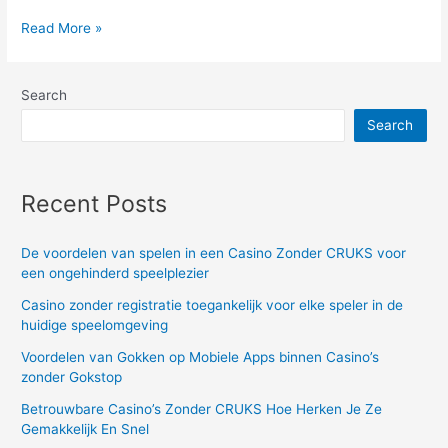
How
Read More »
to
update
Search
Samsung
Search
SSD
firmware
from
Recent Posts
Ubuntu?
De voordelen van spelen in een Casino Zonder CRUKS voor
een ongehinderd speelplezier
Casino zonder registratie toegankelijk voor elke speler in de
huidige speelomgeving
Voordelen van Gokken op Mobiele Apps binnen Casino’s
zonder Gokstop
Betrouwbare Casino’s Zonder CRUKS Hoe Herken Je Ze
Gemakkelijk En Snel