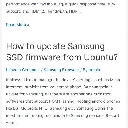
performance with low input lag, a quick response time, VRR
support, and HDMI 2.1 bandwidth. HDR …
Re:
Read More »
6800XT
and
How to update Samsung
Samsung
Odyssey
SSD firmware from Ubuntu?
G9
240
Leave a Comment
/
Samsung Firmware
/ By
admin
Hz
It allows riders to manage the device’s settings, such as Mesh
not
Intercom, straight from your smartphone. Samsungodin is
worki
unique for Samsung, but there are another one click root
..
softwares that support ROM Flashing, Rooting android phones
like LG, Motorola, HTC, Samsung etc. Samsung Odinis the
most trusted rooting tool unique to Samsung devices. Restart
your …